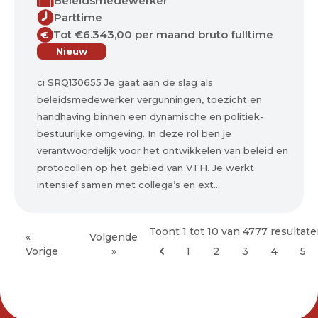
Beleidsmedewerker
Parttime
Tot €6.343,00 per maand bruto fulltime
€
Nieuw
ci SRQ130655 Je gaat aan de slag als
beleidsmedewerker vergunningen, toezicht en
handhaving binnen een dynamische en politiek-
bestuurlijke omgeving. In deze rol ben je
verantwoordelijk voor het ontwikkelen van beleid en
protocollen op het gebied van VTH. Je werkt
intensief samen met collega’s en ext...
Toont
1
tot
10
van
4777
resultat
«
Volgende
Vorige
»
1
2
3
4
5