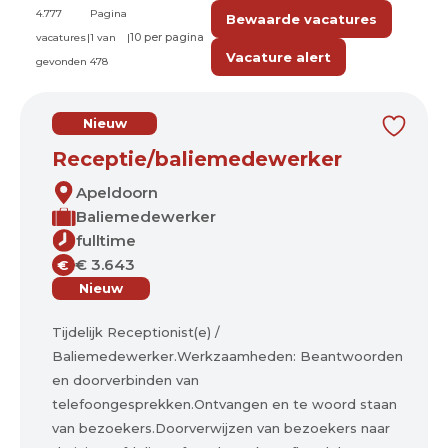
4.777
Pagina
Bewaarde vacatures
vacatures
|
1 van
|
Vacature alert
gevonden
478
Nieuw
Receptie/baliemedewerker
Apeldoorn
Baliemedewerker
fulltime
€ 3.643
€
Nieuw
Tijdelijk Receptionist(e) /
Baliemedewerker.Werkzaamheden: Beantwoorden
en doorverbinden van
telefoongesprekken.Ontvangen en te woord staan
van bezoekers.Doorverwijzen van bezoekers naar